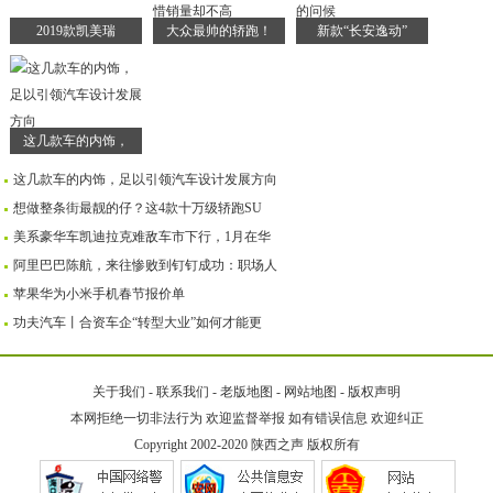
2019款凯美瑞
大众最帅的轿跑！
新款“长安逸动”
这几款车的内饰，
这几款车的内饰，足以引领汽车设计发展方向
想做整条街最靓的仔？这4款十万级轿跑SU
美系豪华车凯迪拉克难敌车市下行，1月在华
阿里巴巴陈航，来往惨败到钉钉成功：职场人
苹果华为小米手机春节报价单
功夫汽车丨合资车企“转型大业”如何才能更
关于我们
-
联系我们
-
老版地图
-
网站地图
-
版权声明
本网拒绝一切非法行为 欢迎监督举报 如有错误信息 欢迎纠正
Copyright 2002-2020
陕西之声
版权所有