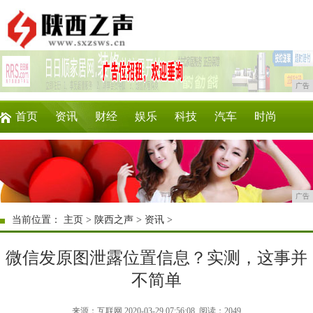
广告
首页
资讯
财经
娱乐
科技
汽车
时尚
企业
游戏
美食
商讯
消费
微商
广告
当前位置：
主页
>
陕西之声
>
资讯
>
微信发原图泄露位置信息？实测，这事并
不简单
来源：互联网 2020-03-29 07:56:08
阅读：2049