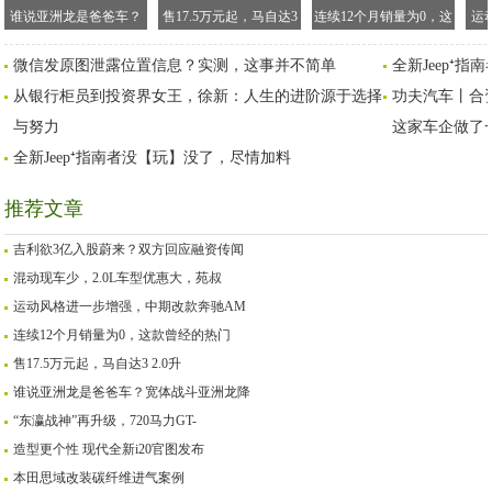
谁说亚洲龙是爸爸车？
售17.5万元起，马自达3
连续12个月销量为0，这
运
宽体战斗亚洲龙降临
2.0升四驱版日本上市，
款曾经的热门SUV，已
中期
微信发原图泄露位置信息？实测，这事并不简单
全新Jeep⁺
将引入国内？
经彻底凉了
从银行柜员到投资界女王，徐新：人生的进阶源于选择
功夫汽车丨合
与努力
这家车企做了
全新Jeep⁺指南者没【玩】没了，尽情加料
推荐文章
吉利欲3亿入股蔚来？双方回应融资传闻
混动现车少，2.0L车型优惠大，苑叔
运动风格进一步增强，中期改款奔驰AM
连续12个月销量为0，这款曾经的热门
售17.5万元起，马自达3 2.0升
谁说亚洲龙是爸爸车？宽体战斗亚洲龙降
“东瀛战神”再升级，720马力GT-
造型更个性 现代全新i20官图发布
本田思域改装碳纤维进气案例