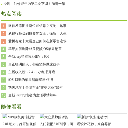
今晚，油价迎年内第二次下调！加满一箱
热点阅读
微信发原图泄露位置信息？实测，这事
从银行柜员到投资界女王，徐新：人生
爱拼有家丨家居企业如何在新零售这场
苹果如何删除丝瓜视频iOS苹果配置
全新Jeep指挥官PHEV：900
真正聪明的人，都在坚持做这些事
主播收入榜（2.4）| 小红书开启
iOS 13里的苹果智能家居 依旧
功夫汽车丨合资车企“转型大业”如何
全新Jeep⁺指南者为生活尽情加料
随便看看