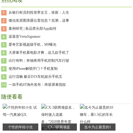
热点阅读
从银行柜员到投资界女王，徐新：人生
微信发原图泄露位置信息？实测，这事
案例研究 | 各品类头部App如何
诺基亚VertuSignature
爱奇艺影视超级手机，M9曝光
大屏幕手机看电影才爽，这几款手机了
出行有料：奔驰将用手机控制汽车行驶
使用iPhone解锁开门？手机复制
运行流畅 极豆D1S车机娱乐手机互
一加手机6T海外发布：终获屏幕指纹
随便看看
个性的年轻小生
CX-3获两项提
迄今为止最贵的1