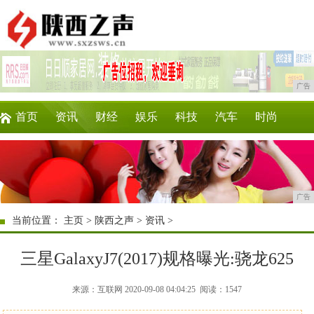
广告
首页
资讯
财经
娱乐
科技
汽车
时尚
企业
游戏
美食
商讯
消费
微商
广告
当前位置：
主页
>
陕西之声
>
资讯
>
三星GalaxyJ7(2017)规格曝光:骁龙625
来源：互联网 2020-09-08 04:04:25
阅读：1547