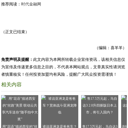
推荐阅读：
时代金融网
（正文已结束）
（编辑：喜羊羊）
免责声明及提醒：
此文内容为本网所转载企业宣传资讯，该相关信息仅
为宣传及传递更多信息之目的，不代表本网站观点，文章真实性请浏览
者慎重核实！任何投资加盟均有风险，提醒广大民众投资需谨慎！
相关内容
用“花语”描述西安的“丝
谁说亚洲龙是爸爸车？
售17.5万元起，马自达3
连续