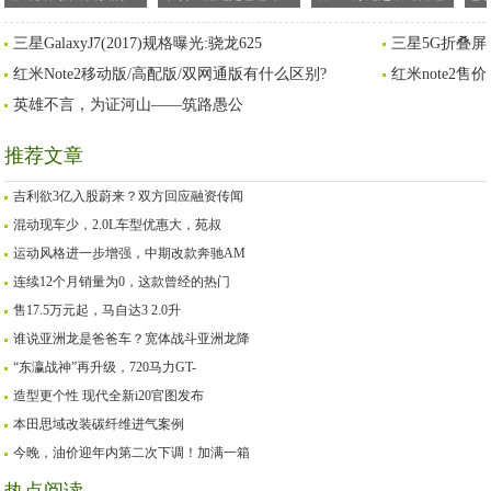
路”美景 联动云共享汽车
宽体战斗亚洲龙降临
2.0升四驱版日本上市，
款
三星GalaxyJ7(2017)规格曝光:骁龙625
三星5G折叠屏
送你“随手拍中大奖”
将引入国内？
红米Note2移动版/高配版/双网通版有什么区别?
红米note2售
英雄不言，为证河山——筑路愚公
推荐文章
吉利欲3亿入股蔚来？双方回应融资传闻
混动现车少，2.0L车型优惠大，苑叔
运动风格进一步增强，中期改款奔驰AM
连续12个月销量为0，这款曾经的热门
售17.5万元起，马自达3 2.0升
谁说亚洲龙是爸爸车？宽体战斗亚洲龙降
“东瀛战神”再升级，720马力GT-
造型更个性 现代全新i20官图发布
本田思域改装碳纤维进气案例
今晚，油价迎年内第二次下调！加满一箱