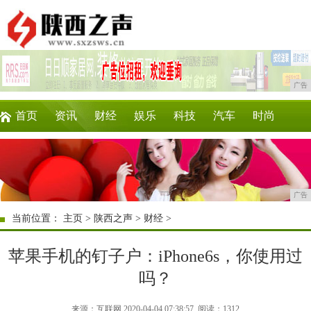
广告
首页
资讯
财经
娱乐
科技
汽车
时尚
企业
游戏
美食
商讯
消费
微商
广告
当前位置：
主页
>
陕西之声
>
财经
>
苹果手机的钉子户：iPhone6s，你使用过
吗？
来源：互联网 2020-04-04 07:38:57
阅读：1312