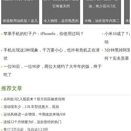
保值耐用油耗低！这几
令人惋惜，这些熟悉的
今晚，油价迎年内第二
本
款轿车几乎零差评！
车均出自霍顿，现在它
次下调！加满一箱油，
苹果手机的钉子户：iPhone6s，你使用过吗？
小米10成了？
将被关闭
将少花16.5元
动
手机出现这2种现象，千万要小心，也许有危机正在潜
3分钟黑掉阿里
伏
何？实名羡慕
一位90后，一位90岁，两位大佬约了大半年的饭，终于
吃了
推荐文章
吉利欲3亿入股蔚来？双方回应融资传闻
混动现车少，2.0L车型优惠大，苑叔
运动风格进一步增强，中期改款奔驰AM
连续12个月销量为0，这款曾经的热门
售17.5万元起，马自达3 2.0升