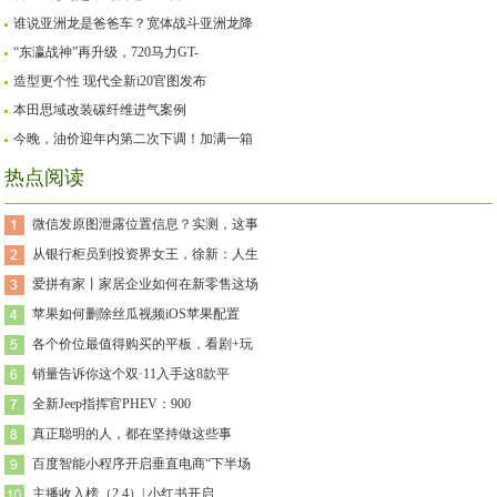
谁说亚洲龙是爸爸车？宽体战斗亚洲龙降
“东瀛战神”再升级，720马力GT-
造型更个性 现代全新i20官图发布
本田思域改装碳纤维进气案例
今晚，油价迎年内第二次下调！加满一箱
热点阅读
微信发原图泄露位置信息？实测，这事
从银行柜员到投资界女王，徐新：人生
爱拼有家丨家居企业如何在新零售这场
苹果如何删除丝瓜视频iOS苹果配置
各个价位最值得购买的平板，看剧+玩
销量告诉你这个双·11入手这8款平
全新Jeep指挥官PHEV：900
真正聪明的人，都在坚持做这些事
百度智能小程序开启垂直电商“下半场
主播收入榜（2.4）| 小红书开启