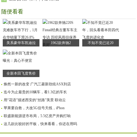
随便看看
美系豪华车凯迪拉
1962款奔驰2
不知不觉已近20
全新本田飞度售价
焕然一新的改变 广汽三菱新劲炫ASX到店
迄今为止最贵的10辆车，看1.3亿的车长
用“花语”描述西安的“丝路”美景 联动云
苹果要自救，大改5G信号天线，iPhon
联盛新能源逆市布局，5.5亿资产并购打响
这几款比较好的平板，快来看看，你还在用吗