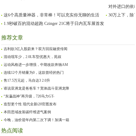
对外进口的依
这6个高质量神器，非常棒！可以充实你无聊的生活
30万上下，除
1.9秒破百的混动超跑 Czinger 21C将于日内瓦车展首发
推荐文章
吉利欲3亿入股蔚来？双方回应融资传闻
混动现车少，2.0L车型优惠大，苑叔
运动风格进一步增强，中期改款奔驰AM
连续12个月销量为0，这款曾经的热门
售17.5万元起，马自达3 2.0升
谁说亚洲龙是爸爸车？宽体战斗亚洲龙降
“东瀛战神”再升级，720马力GT-
造型更个性 现代全新i20官图发布
本田思域改装碳纤维进气案例
今晚，油价迎年内第二次下调！加满一箱
热点阅读