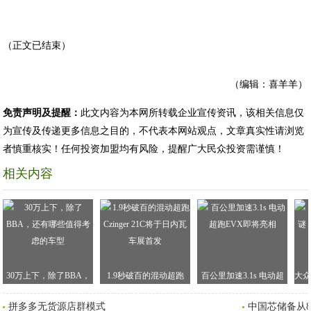
（正文已结束）
（编辑：喜羊羊）
免责声明及提醒：
此文内容为本网所转载企业宣传资讯，该相关信息仅
为宣传及传递更多信息之目的，不代表本网站观点，文章真实性请浏览
者慎重核实！任何投资加盟均有风险，提醒广大民众投资需谨慎！
相关内容
30万上下，除了BBA，
1.9秒破百的混动超跑
百公里加速3.1s 电动超
大众
还有哪些值得考虑的车
Czinger 21C将于日内瓦
跑EVX即将亮相
价
拼多多无货源店群模式
中国芯储备从
型
车展首发