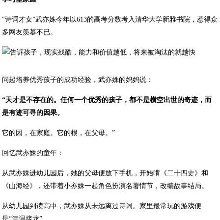
“诗词才女”武亦姝今年以613的高考分数考入清华大学新雅书院，惹得众
多网友羡慕不已。
问起培养优秀孩子的成功经验，武亦姝的妈妈说：
“天才是不存在的。任何一个优秀的孩子，都不是横空出世的奇迹，而
是有迹可寻的因果。
它的因，在家庭。它的根，在父母。”
回忆武亦姝的童年：
从武亦姝进幼儿园后，她的父母便放下手机，开始啃《二十四史》和
《山海经》，还带着小亦姝一起角色扮演名著情节，改编故事结局。
从幼儿园到读高中，武亦姝从未远离过诗词。家里最常玩的游戏便
是“诗词接龙”。