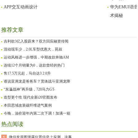
APP交互动画设计
华为EMUI
术揭秘
推荐文章
吉利欲3亿入股蔚来？双方回应融资传闻
混动现车少，2.0L车型优惠大，苑叔
运动风格进一步增强，中期改款奔驰AM
连续12个月销量为0，这款曾经的热门
售17.5万元起，马自达3 2.0升
谁说亚洲龙是爸爸车？宽体战斗亚洲龙降
“东瀛战神”再升级，720马力GT-
造型更个性 现代全新i20官图发布
本田思域改装碳纤维进气案例
今晚，油价迎年内第二次下调！加满一箱
热点阅读
微信发原图泄露位置信息？实测，这事