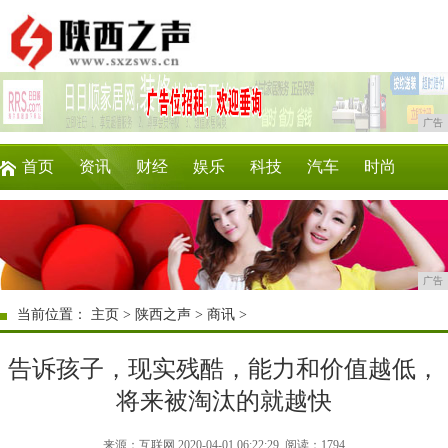
广告
首页
资讯
财经
娱乐
科技
汽车
时尚
企业
游戏
美食
商讯
消费
微商
广告
当前位置：
主页
>
陕西之声
>
商讯
>
告诉孩子，现实残酷，能力和价值越低，
将来被淘汰的就越快
来源：互联网 2020-04-01 06:22:29
阅读：1794