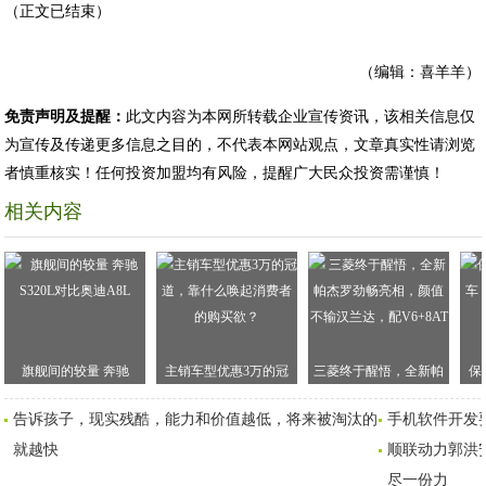
（正文已结束）
（编辑：喜羊羊）
免责声明及提醒：
此文内容为本网所转载企业宣传资讯，该相关信息仅
为宣传及传递更多信息之目的，不代表本网站观点，文章真实性请浏览
者慎重核实！任何投资加盟均有风险，提醒广大民众投资需谨慎！
相关内容
旗舰间的较量 奔驰
主销车型优惠3万的冠
三菱终于醒悟，全新帕
保
S320L对比奥迪A8L
道，靠什么唤起消费者
杰罗劲畅亮相，颜值不
车
告诉孩子，现实残酷，能力和价值越低，将来被淘汰的
手机软件开发
的购买欲？
输汉兰达，配V6+8AT
就越快
顺联动力郭洪
尽一份力