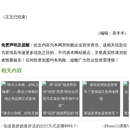
（正文已结束）
（编辑：喜羊羊）
免责声明及提醒：
此文内容为本网所转载企业宣传资讯，该相关信息仅
为宣传及传递更多信息之目的，不代表本网站观点，文章真实性请浏览
者慎重核实！任何投资加盟均有风险，提醒广大民众投资需谨慎！
相关内容
“陕北小杂粮，好吃又健
用“花语”描述西安的“丝
谁说亚洲龙是爸爸车？
售1
康”——陕北小杂粮区域
路”美景 联动云共享汽车
宽体战斗亚洲龙降临
2
知道最娇娆最舒适的出行方式是哪种吗？!
iPhone12
公共品牌正式发布
送你“随手拍中大奖”