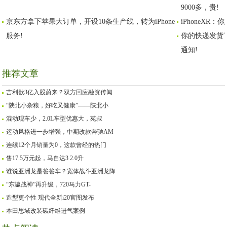
9000多，贵!
京东方拿下苹果大订单，开设10条生产线，转为iPhone
iPhoneXR
服务!
你的快递发货
通知!
推荐文章
吉利欲3亿入股蔚来？双方回应融资传闻
“陕北小杂粮，好吃又健康”——陕北小
混动现车少，2.0L车型优惠大，苑叔
运动风格进一步增强，中期改款奔驰AM
连续12个月销量为0，这款曾经的热门
售17.5万元起，马自达3 2.0升
谁说亚洲龙是爸爸车？宽体战斗亚洲龙降
“东瀛战神”再升级，720马力GT-
造型更个性 现代全新i20官图发布
本田思域改装碳纤维进气案例