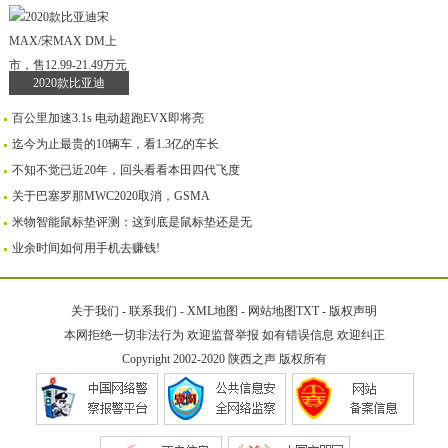
2020款比亚迪
百公里加速3.1s 电动超跑EVX即将亮
迄今为止最贵的10辆车，看1.3亿的车长
不知不觉已近20年，回头看看本田四代飞度
关于巴塞罗那MWC2020取消，GSMA
米物智能鼠标垫评测：这到底是鼠标垫还是无
业余时间如何用手机去赚钱!
关于我们
-
联系我们
-
XML地图
-
网站地图
TXT
-
版权声明
本网拒绝一切非法行为 欢迎监督举报 如有错误信息 欢迎纠正
Copyright 2002-2020
陕西之声
版权所有