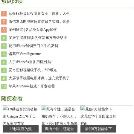
热点阅读
从银行柜员到投资界女王，徐新：人生
微信发原图泄露位置信息？实测，这事
案例研究 | 各品类头部App如何
罗振宇深度解读:为何新东方烹饪毕业
使用iPhone解锁开门？手机复制
诺基亚VertuSignature
入手iPhone5s当备用机,性能
爱奇艺影视超级手机，M9曝光
大屏幕手机看电影才爽，这几款手机了
苹果AppStore新规：开发者需
随便看看
1.9秒破百的混
既有个性，还是合
最低8万就能拿下