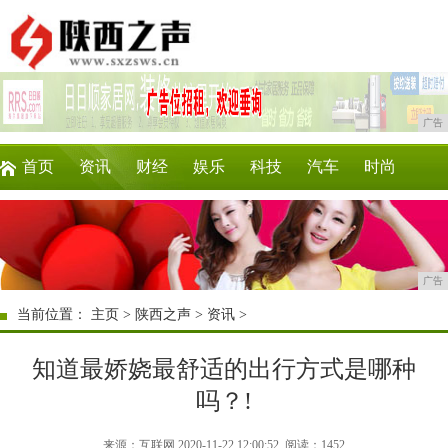
广告
首页
资讯
财经
娱乐
科技
汽车
时尚
企业
游戏
美食
商讯
消费
微商
广告
当前位置：
主页
>
陕西之声
>
资讯
>
知道最娇娆最舒适的出行方式是哪种
吗？!
来源：互联网 2020-11-22 12:00:52
阅读：1452