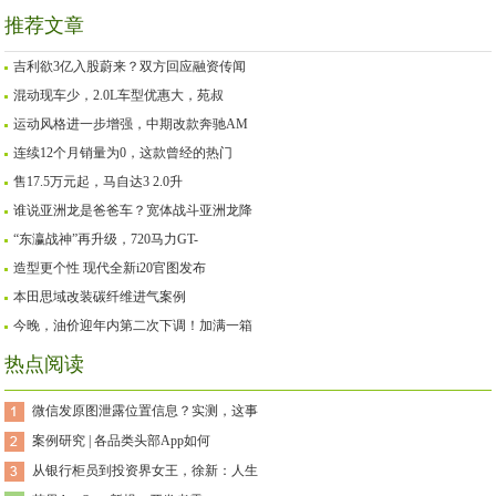
推荐文章
吉利欲3亿入股蔚来？双方回应融资传闻
混动现车少，2.0L车型优惠大，苑叔
运动风格进一步增强，中期改款奔驰AM
连续12个月销量为0，这款曾经的热门
售17.5万元起，马自达3 2.0升
谁说亚洲龙是爸爸车？宽体战斗亚洲龙降
“东瀛战神”再升级，720马力GT-
造型更个性 现代全新i20官图发布
本田思域改装碳纤维进气案例
今晚，油价迎年内第二次下调！加满一箱
热点阅读
微信发原图泄露位置信息？实测，这事
案例研究 | 各品类头部App如何
从银行柜员到投资界女王，徐新：人生