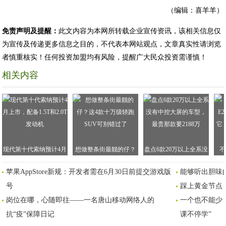
（编辑：喜羊羊）
免责声明及提醒：
此文内容为本网所转载企业宣传资讯，该相关信息仅
为宣传及传递更多信息之目的，不代表本网站观点，文章真实性请浏览
者慎重核实！任何投资加盟均有风险，提醒广大民众投资需谨慎！
相关内容
现代第十代索纳预计4月
想做整条街最靓的仔？
盘点6款20万以上全系没
不
上市，配备1.5T和2.0T发
这4款十万级轿跑SUV可
有中控大屏的车型，最
E
苹果AppStore新规：开发者需在6月30日前提交游戏版
能够听出胆味的
动机
别错过了
贵那款要2188万
它
号
踩上黄金节点，
岗位在哪，心随即往——一名唐山移动网络人的
一个也不能少
抗“疫”保障日记
课不停学”