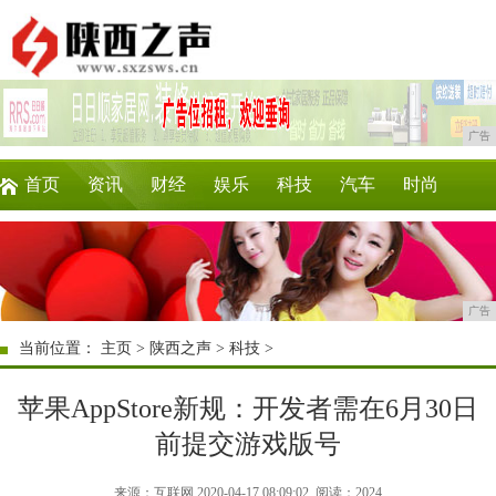
广告
首页
资讯
财经
娱乐
科技
汽车
时尚
企业
游戏
美食
商讯
消费
微商
广告
当前位置：
主页
>
陕西之声
>
科技
>
苹果AppStore新规：开发者需在6月30日
前提交游戏版号
来源：互联网 2020-04-17 08:09:02
阅读：2024