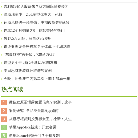
吉利欲3亿入股蔚来？双方回应融资传闻
混动现车少，2.0L车型优惠大，苑叔
运动风格进一步增强，中期改款奔驰AM
连续12个月销量为0，这款曾经的热门
售17.5万元起，马自达3 2.0升
谁说亚洲龙是爸爸车？宽体战斗亚洲龙降
“东瀛战神”再升级，720马力GT-
造型更个性 现代全新i20官图发布
本田思域改装碳纤维进气案例
今晚，油价迎年内第二次下调！加满一箱
热点阅读
微信发原图泄露位置信息？实测，这事
案例研究 | 各品类头部App如何
从银行柜员到投资界女王，徐新：人生
苹果AppStore新规：开发者需
使用iPhone解锁开门？手机复制