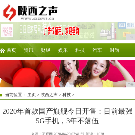
广告
首页
资讯
财经
娱乐
科技
汽车
时尚
企业
游戏
美食
商讯
消费
微商
广告
当前位置：
主页
>
陕西之声
>
科技
>
2020年首款国产旗舰今日开售：目前最强
5G手机，3年不落伍
来源：互联网 2020-04-20 07:41:55
阅读：1028