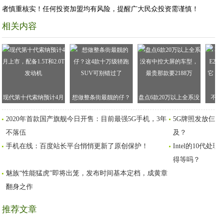
者慎重核实！任何投资加盟均有风险，提醒广大民众投资需谨慎！
相关内容
现代第十代索纳预计4月
想做整条街最靓的仔？
盘点6款20万以上全系没
不
上市，配备1.5T和2.0T发
这4款十万级轿跑SUV可
有中控大屏的车型，最
E
2020年首款国产旗舰今日开售：目前最强5G手机，3年
5G牌照发放
动机
别错过了
贵那款要2188万
它
不落伍
及？
手机在线：百度站长平台悄悄更新了原创保护！
Intel的10
得等吗？
魅族“性能猛虎”即将出笼，发布时间基本定档，成黄章
翻身之作
推荐文章