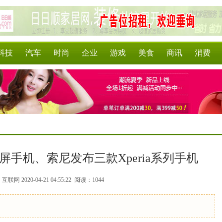
科技
汽车
时尚
企业
游戏
美食
商讯
消费
叠屏手机、索尼发布三款Xperia系列手机
联网 2020-04-21 04:55:22
阅读：1044