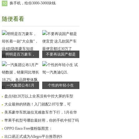
换手机，给你3000-5000块钱
随便看看
明明是百万豪车，
不要再说国产都是
一汽集团公布1月
个性的年轻小生
盘点6款20万以上全系没有中控大屏的车型
大众最帅的轿跑！入门就配2.0T引擎，可
美系豪华车凯迪拉克难敌车市下行，1月在华
苹果手机型号哪款最好用，你的手机中招了吗
OPPO Enco Free傲粉版图赏：
出口易正式成为Allegro平台推荐的S