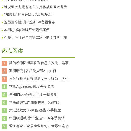
谁说亚洲龙是爸爸车？宽体战斗亚洲龙降
“东瀛战神”再升级，720马力GT-
造型更个性 现代全新i20官图发布
本田思域改装碳纤维进气案例
今晚，油价迎年内第二次下调！加满一箱
热点阅读
微信发原图泄露位置信息？实测，这事
案例研究 | 各品类头部App如何
从银行柜员到投资界女王，徐新：人生
苹果AppStore新规：开发者需
使用iPhone解锁开门？手机复制
苹果高通“CP”面临解体，5G时代
大电池助力5G体验 这些5G手机丝
中国联通喊话“产业链”：今年手机销
爱拼有家丨家居企业如何在新零售这场