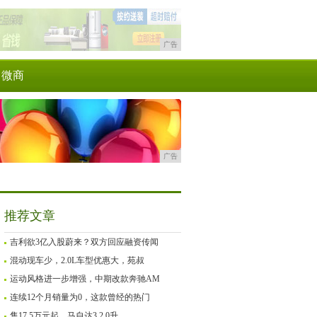
广告
微商
广告
推荐文章
吉利欲3亿入股蔚来？双方回应融资传闻
混动现车少，2.0L车型优惠大，苑叔
运动风格进一步增强，中期改款奔驰AM
连续12个月销量为0，这款曾经的热门
售17.5万元起，马自达3 2.0升