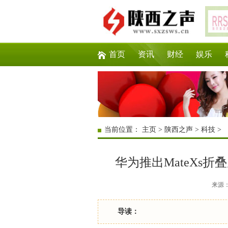
首页
资讯
财经
娱乐
当前位置：
主页
>
陕西之声
>
科技
>
华为推出MateXs折
来源：互
导读：