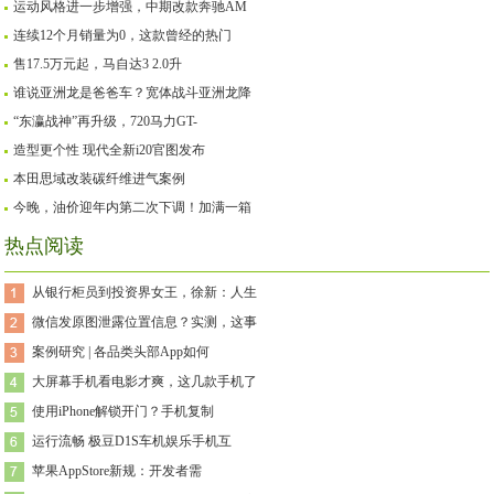
运动风格进一步增强，中期改款奔驰AM
连续12个月销量为0，这款曾经的热门
售17.5万元起，马自达3 2.0升
谁说亚洲龙是爸爸车？宽体战斗亚洲龙降
“东瀛战神”再升级，720马力GT-
造型更个性 现代全新i20官图发布
本田思域改装碳纤维进气案例
今晚，油价迎年内第二次下调！加满一箱
热点阅读
从银行柜员到投资界女王，徐新：人生
微信发原图泄露位置信息？实测，这事
案例研究 | 各品类头部App如何
大屏幕手机看电影才爽，这几款手机了
使用iPhone解锁开门？手机复制
运行流畅 极豆D1S车机娱乐手机互
苹果AppStore新规：开发者需