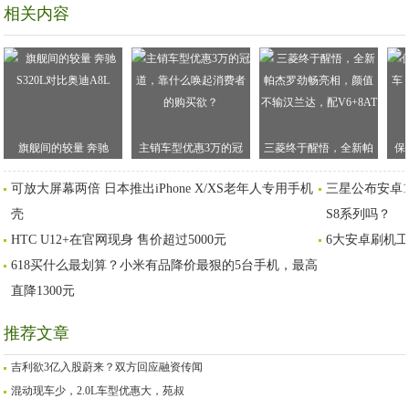
相关内容
旗舰间的较量 奔驰
主销车型优惠3万的冠
三菱终于醒悟，全新帕
保
S320L对比奥迪A8L
道，靠什么唤起消费者
杰罗劲畅亮相，颜值不
车
可放大屏幕两倍 日本推出iPhone X/XS老年人专用手机
三星公布安卓1
的购买欲？
输汉兰达，配V6+8AT
壳
S8系列吗？
HTC U12+在官网现身 售价超过5000元
6大安卓刷机
618买什么最划算？小米有品降价最狠的5台手机，最高
直降1300元
推荐文章
吉利欲3亿入股蔚来？双方回应融资传闻
混动现车少，2.0L车型优惠大，苑叔