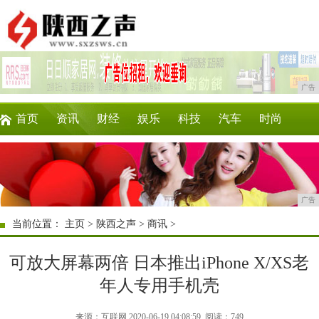
广告
首页
资讯
财经
娱乐
科技
汽车
时尚
企业
游戏
美食
商讯
消费
微商
广告
当前位置：
主页
>
陕西之声
>
商讯
>
可放大屏幕两倍 日本推出iPhone X/XS老
年人专用手机壳
来源：互联网 2020-06-19 04:08:59
阅读：749